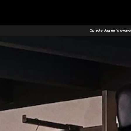
Wat 
Op zaterdag en 's avond
Chat of bel met ons